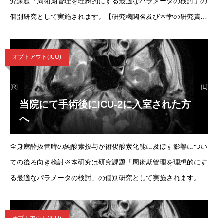
究課題「周術期管理を理想的にする最適なパラメータの検討」の
個別研究として実施されます。【研究機関名及び本学の研究責任
者氏名】この研究が行われる研究機関と研究責任者は次に示すと
おりです。 研究機関 東京大学
オプトアウト(ICU)
当院にて手術後にICU-2に入室された方
へ
全身麻酔抜管時の純酸素投与が術後酸素化能に及ぼす影響につい
ての後ろ向き検討※本研究は研究課題「周術期管理を理想的にす
る最適なパラメータの検討」の個別研究として実施されます。
【研究機関名及び本学の研究責任者氏名】この研究が行われる研
究機関と研究責任者は次に示すとお
オプトアウト(ICU)