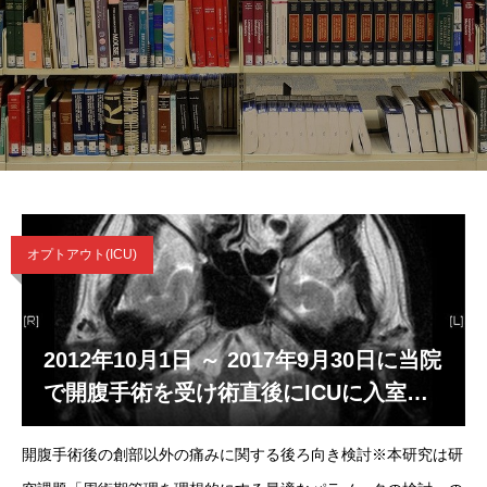
オプトアウト(ICU)
2012年10月1日 ～ 2017年9月30日に当院
で開腹手術を受け術直後にICUに入室し
た患者さんへ
開腹手術後の創部以外の痛みに関する後ろ向き検討※本研究は研