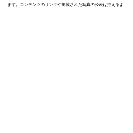
ます。コンテンツのリンクや掲載された写真の公表は控えるよ
うお願いします。
Members
専門研修プログラムの案内
麻酔科専攻医の声