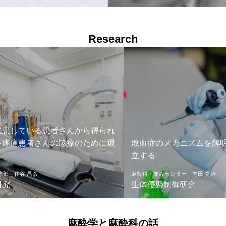
Research
得られ
めに還
敗血症のメカニズムを解明し治療法を確
痛みの
立する
る分子
麻酔科・痛みセンター 内田 寛治
麻酔科・
生体侵襲制御研究
痛みの
麻酔学と麻酔科の話