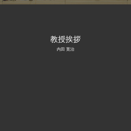
教授挨拶
内田 寛治