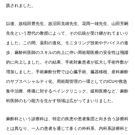
践されました。
以後、故稲田豊先生、故沼田克雄先生、花岡一雄先生、山田芳嗣
先生という歴代の教授によって、その伝統が受け継がれてまいり
ました。この間、薬剤の進化、モニタリング技術やデバイスの進
歩、麻酔科医師のスキルの向上に伴い周術期医療の安全性は飛躍
的に向上しました。その結果、手術対象患者が拡大し手術件数が
増加しました。手術麻酔分野では心臓手術、臓器移植、産科麻酔
のサブスペシャルティ化、周術期管理の一環としてのICUや救急
集中治療、疼痛に対するペインクリニック、緩和医療など、麻酔
科医師のもつ能力を生かす領域は広がってまいりました。
麻酔科という診療科は、特定の疾患や患者集団と向き合う診療科
とは異なり、一人の患者を通じて多くの外科系、内科系診療科と